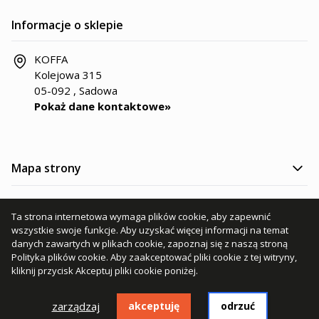
Informacje o sklepie
KOFFA
Kolejowa 315
05-092 , Sadowa
Pokaż dane kontaktowe»
Mapa strony
Kategorie produktów
Ta strona internetowa wymaga plików cookie, aby zapewnić
wszystkie swoje funkcje. Aby uzyskać więcej informacji na temat
Informacje
danych zawartych w plikach cookie, zapoznaj się z naszą stroną
Polityka plików cookie
. Aby zaakceptować pliki cookie z tej witryny,
kliknij przycisk Akceptuj pliki cookie poniżej.
zarządzaj
akceptuję
odrzuć
© 2025 - Wszelkie prawa zastrzeżone KOFFA