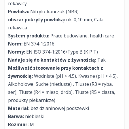
rekawicy
Powłoka:
Nitrylo-kauczuk (NBR)
obszar pokryty powłoką:
ok. 0,10 mm, Cala
rekawica
System produktu:
Prace budowlane, health care
Norm:
EN 374-1:2016
Normy:
EN ISO 374-1:2016/Type B (K P T)
Nadaje się do kontaktów z żywnością:
Tak
Możliwość stosowanie przy kontaktach z
żywnością:
Wodniste (pH > 4,5), Kwasne (pH < 4,5),
Alkoholowe, Suche (nietluste) , Tluste (R3 = ryba,
ser), Tluste (R4 = mieso, drób), Tluste (R5 = ciasta,
produkty piekarnicze)
Materiał:
bez dzianinowej podszewki
Barwa:
niebieski
Rozmiar:
M