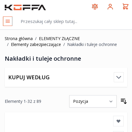
Przejdź do treści
KOFFA
Strona główna
/
ELEMENTY ZŁĄCZNE
/
Elementy zabezpieczające
/
Nakładki i tuleje ochronne
Nakładki i tuleje ochronne
KUPUJ WEDŁUG
Elementy
1
-
32
z
89
So