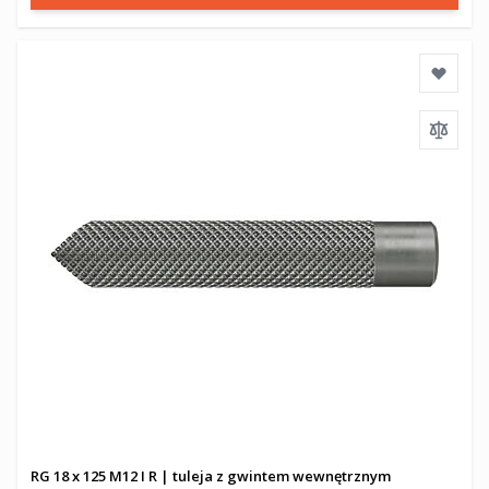
RG 18 x 125 M12 I R | tuleja z gwintem wewnętrznym