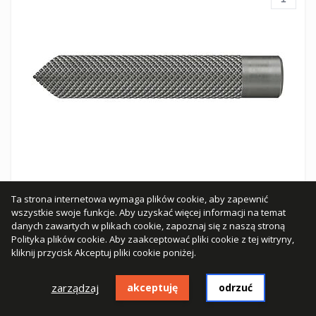
Ta strona internetowa wymaga plików cookie, aby zapewnić
wszystkie swoje funkcje. Aby uzyskać więcej informacji na temat
RG 12 x 90 M8 I R | tuleja z gwintem wewnętrznym
danych zawartych w plikach cookie, zapoznaj się z naszą stroną
475,13 zł
Polityka plików cookie
. Aby zaakceptować pliki cookie z tej witryny,
kliknij przycisk Akceptuj pliki cookie poniżej.
386,29 zł
Jednostka sprzedaży:
opak.
zarządzaj
akceptuję
odrzuć
Przewidywany czas dostawy 5-10 dni roboczych