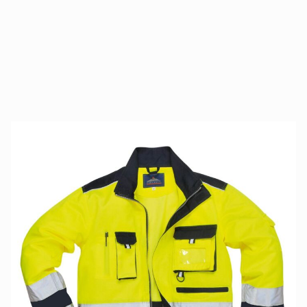
ODZIEZ OSTRZEGAWCZA PORTWEST
TX50YNRS
SKU produktu
PORTWEST-TX50YNRS