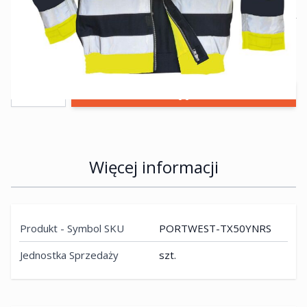
255,66 zł
netto:
207,85 zł
Przewidywany czas dostawy 5-10 dni roboczych
Ilość
Więcej informacji
Produkt - Symbol SKU
PORTWEST-TX50YNRS
Jednostka Sprzedaży
szt.