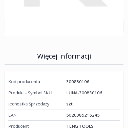
netto:
4084,86 zł
Przewidywany czas dostawy 5-10 dni roboczych
Ilość
Więcej informacji
Kod producenta
300830106
Produkt - Symbol SKU
LUNA-300830106
Jednostka Sprzedaży
szt.
EAN
5020385215245
Producent
TENG TOOLS