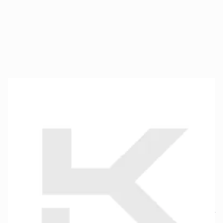
Wózek narzędziowy TSW37R7 PRO35TM
SKU produktu
LUNA-300830106
5024,38 zł