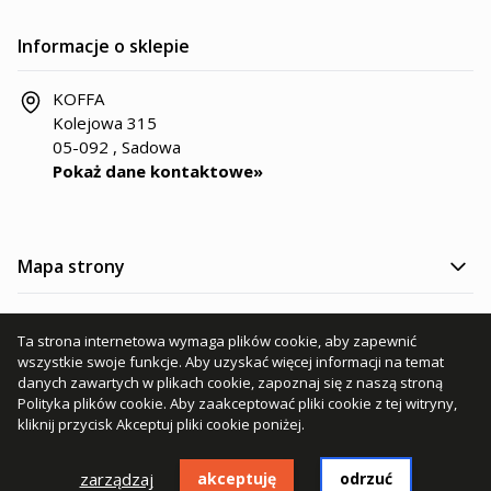
Informacje o sklepie
KOFFA
Kolejowa 315
05-092 , Sadowa
Pokaż dane kontaktowe»
Mapa strony
Kategorie produktów
Ta strona internetowa wymaga plików cookie, aby zapewnić
wszystkie swoje funkcje. Aby uzyskać więcej informacji na temat
Informacje
danych zawartych w plikach cookie, zapoznaj się z naszą stroną
Polityka plików cookie
. Aby zaakceptować pliki cookie z tej witryny,
kliknij przycisk Akceptuj pliki cookie poniżej.
zarządzaj
akceptuję
odrzuć
© 2025 - Wszelkie prawa zastrzeżone KOFFA