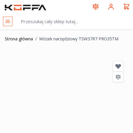
Przejdź do treści
KOFFA
Strona główna
/
Wózek narzędziowy TSW37R7 PRO35TM