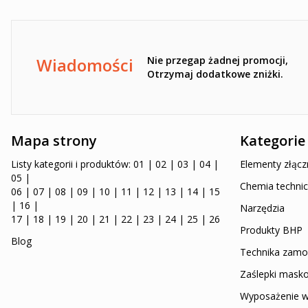
Ten formularz jest chroniony przez reCAPTCHA -
Polityka pr
Wiadomości
Nie przegap żadnej promocji,
Otrzymaj dodatkowe zniżki.
Mapa strony
Kategorie
Listy kategorii i produktów:
01
|
02
|
03
|
04
|
Elementy złącz
05
|
Chemia technic
06
|
07
|
08
|
09
|
10
|
11
|
12
|
13
|
14
|
15
|
16
|
Narzędzia
17
|
18
|
19
|
20
|
21
|
22
|
23
|
24
|
25
|
26
Produkty BHP
Blog
Technika zam
Zaślepki mask
Wyposażenie w