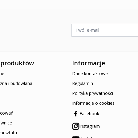
ywatności Google
i
Warunki korzystania z usługi
.
Adres e-mail
 produktów
Informacje
ne
Dane kontaktowe
zna i budowlana
Regulamin
Polityka prywatności
Informacje o cookies
ocowań
Facebook
ownice
Instagram
arsztatu