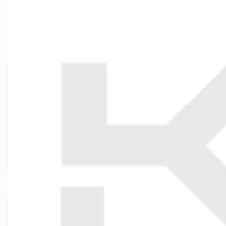
Więcej informacji
Kod producenta
300820107
Produkt - Symbol SKU
LUNA-3008201
Jednostka Sprzedaży
szt.
EAN
502038521517
Producent
TENG TOOLS
Napisz własną recenzję