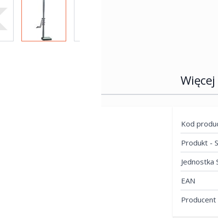
ew larger image
View larger image
View larger image
View larger image
View
Więcej
 chromowana na mat.
Kod produ
iuszem o
Produkt -
Jednostka 
EAN
Producent