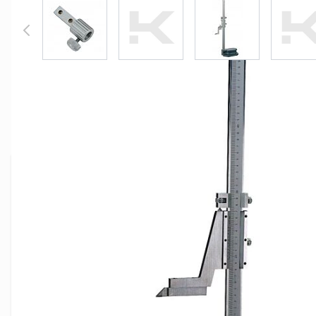
View larger image
View larger image
View larger image
Vi
Wysokościomierz traserski 500 mm
Ze stali nierdzewnej. Wykonanie precyzyjne. Podziałka
Wyskalowane w mm. Ze śrubą dokładnej regulacji i non
rozdzielczości 0.05 mm. DIN 862.
SZCZEGÓŁY PRODUKTU
Masa (kg):
4.700000
Marka:
Limit
Wysokość rysika (mm):
500.0000
Wymiary podstawy (mm):
150×90