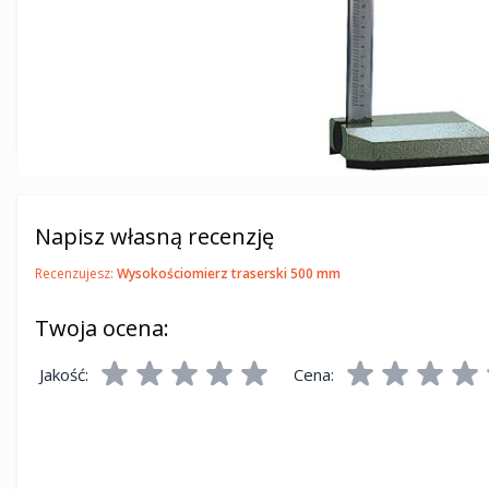
Blokada:
śruba blokująca
Wymiary opakowania (mm):
100x315x740
Ilość w opakowaniu (szt.):
1
Kod EAN:
7311662249014
Napisz własną recenzję
Recenzujesz:
Wysokościomierz traserski 500 mm
Twoja ocena:
Jakość:
Cena: