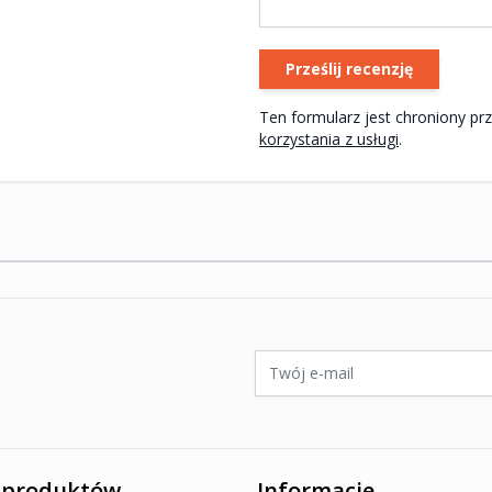
Prześlij recenzję
korzystania z usługi
.
ywatności Google
i
Warunki korzystania z usługi
.
Adres e-mail
 produktów
Informacje