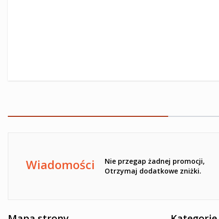
Ten formularz jest chroniony przez reCAPTCHA -
Polityka pr
Wiadomości
Nie przegap żadnej promocji,
Otrzymaj dodatkowe zniżki.
Mapa strony
Kategorie