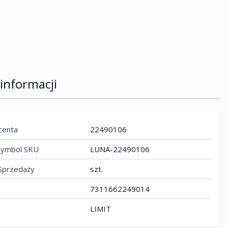
 larger image
 informacji
centa
22490106
 Symbol SKU
LUNA-22490106
Sprzedaży
szt.
7311662249014
LIMIT