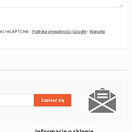
Ten formularz jest chroniony przez reCAPTCHA -
Polityka prywatności Google
i
Warunki
Zapisać się
Informacje o sklepie