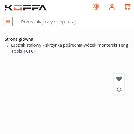
Przejdź do treści
KOFFA
Strona główna
/
Łącznik stalowy - skrzynka pośrednia-wózek monterski Teng
Tools TCF01