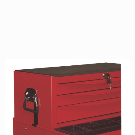
Łącznik stalowy - skrzynka pośrednia-
wózek monterski Teng Tools TCF01
SKU produktu
LUNA-117540104