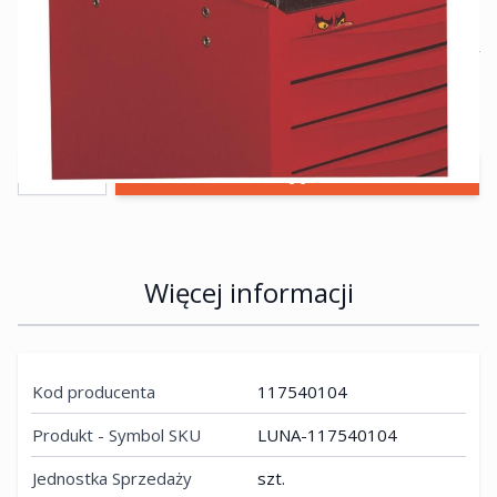
37,38 zł
netto:
30,39 zł
Przewidywany czas dostawy 5-10 dni roboczych
Ilość
Więcej informacji
Kod producenta
117540104
Produkt - Symbol SKU
LUNA-117540104
Jednostka Sprzedaży
szt.