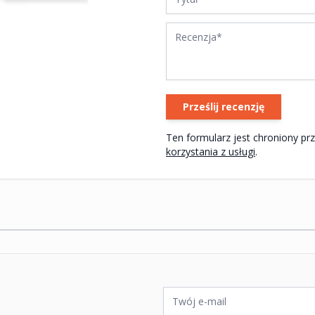
Recenzja
Prześlij recenzję
korzystania z usługi
.
ywatności Google
i
Warunki korzystania z usługi
.
Adres e-mail