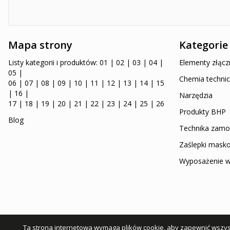
Mapa strony
Kategorie
Listy kategorii i produktów:
01
|
02
|
03
|
04
|
Elementy złącz
05
|
Chemia technic
06
|
07
|
08
|
09
|
10
|
11
|
12
|
13
|
14
|
15
|
16
|
Narzędzia
17
|
18
|
19
|
20
|
21
|
22
|
23
|
24
|
25
|
26
Produkty BHP
Blog
Technika zam
Zaślepki mask
Wyposażenie w
Ta strona internetowa wymaga plików cookie, aby zapewnić wszyst