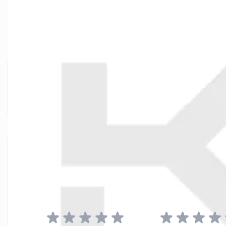
Więcej informacji
Produkt - Symbol SKU
FISCHER-64866
Jednostka Sprzedaży
100 szt.
Napisz własną recenzję
Recenzujesz:
FRS 25-30 A4 | dwuczęściowa obejma rurowa
Twoja ocena:
Jakość:
Cena: