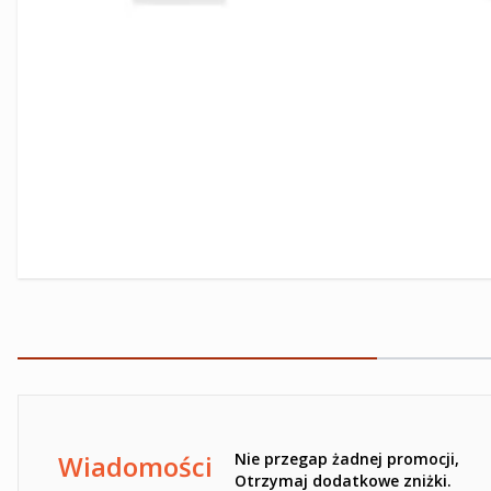
Ten formularz jest chroniony przez reCAPTCHA -
Polityka pr
Wiadomości
Nie przegap żadnej promocji,
Otrzymaj dodatkowe zniżki.