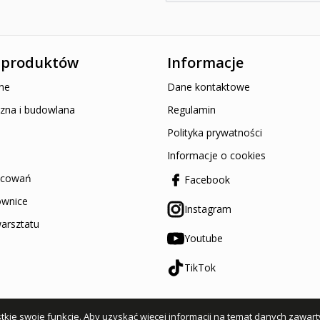
 produktów
Informacje
ne
Dane kontaktowe
zna i budowlana
Regulamin
Polityka prywatności
Informacje o cookies
ocowań
Facebook
ownice
Instagram
arsztatu
Youtube
TikTok
kie swoje funkcje. Aby uzyskać więcej informacji na temat danych zawart