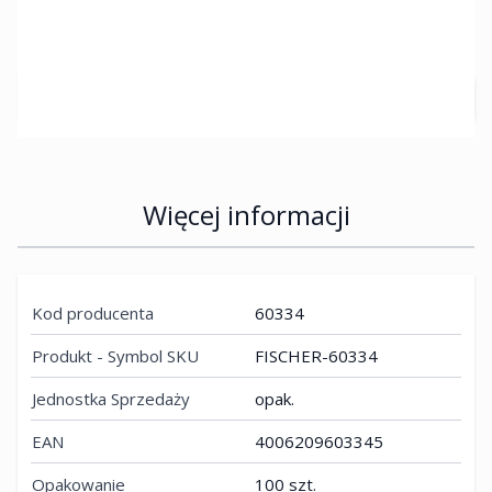
netto:
36,81 zł
Przewidywany czas dostawy 5-10 dni roboczych
Ilość
Więcej informacji
Kod producenta
60334
Produkt - Symbol SKU
FISCHER-60334
Jednostka Sprzedaży
opak.
EAN
4006209603345
Opakowanie
100 szt.