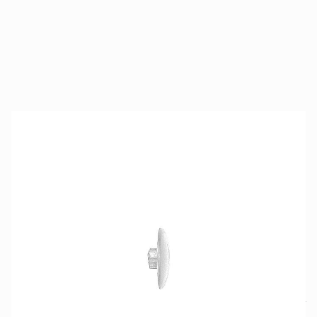
ADT 18 W | zaślepka
SKU produktu
FISCHER-60334
45,28 zł