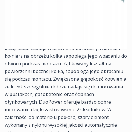
Połączenie siły i inteligencji Zalety Dwa różne
komponenty pozwalają na uzyskanie najwyższych
nośności i inteligentne funkcjonowanie w różnych
rodzajach podłoża. Dobre wyczucie całkowitego
rozparcia kołka. Można dokładnie wyczuć moment,
kiedy kołek zostaje właściwie zamocowany. Niewielki
kołnierz na obrzeżu kołka zapobiega jego wpadaniu do
otworu podczas montażu. Ząbkowany kształt na
powierzchni bocznej kołka, zapobiega jego obracaniu
się podczas montażu. Zwiększona głębokość kotwienia
że kołek szczególnie dobrze nadaje się do mocowania
w pustakach, gazobetonie oraz ścianach
otynkowanych. DuoPower oferuje bardzo dobre
mocowanie dzięki zastosowaniu 2 składników: W
zależności od materiału podłoża, szary element
wykonany z nylonu wysokiej jakości automatycznie