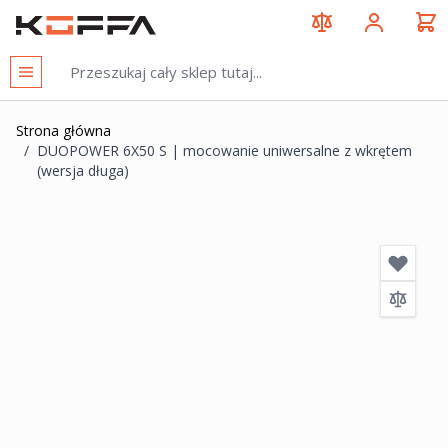
Przejdź do treści
KOFFA
Strona główna
/
DUOPOWER 6X50 S | mocowanie uniwersalne z wkrętem
(wersja długa)