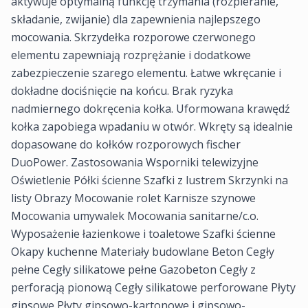
aktywuje optymalną funkcję trzymania (rozpieranie,
składanie, zwijanie) dla zapewnienia najlepszego
mocowania. Skrzydełka rozporowe czerwonego
elementu zapewniają rozprężanie i dodatkowe
zabezpieczenie szarego elementu. Łatwe wkręcanie i
dokładne dociśnięcie na końcu. Brak ryzyka
nadmiernego dokręcenia kołka. Uformowana krawędź
kołka zapobiega wpadaniu w otwór. Wkręty są idealnie
dopasowane do kołków rozporowych fischer
DuoPower. Zastosowania Wsporniki telewizyjne
Oświetlenie Półki ścienne Szafki z lustrem Skrzynki na
listy Obrazy Mocowanie rolet Karnisze szynowe
Mocowania umywalek Mocowania sanitarne/c.o.
Wyposażenie łazienkowe i toaletowe Szafki ścienne
Okapy kuchenne Materiały budowlane Beton Cegły
pełne Cegły silikatowe pełne Gazobeton Cegły z
perforacją pionową Cegły silikatowe perforowane Płyty
gipsowe Płyty gipsowo-kartonowe i gipsowo-