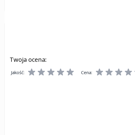
Producent
fischer
Napisz własną recenzję
Recenzujesz:
FIS H 12 x 1000 L | tuleja stalowa
Twoja ocena:
Jakość:
Cena: