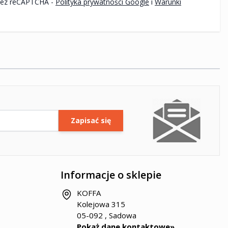
Ten formularz jest chroniony przez reCAPTCHA -
Polityka prywatności Google
i
Warunki
Zapisać się
Informacje o sklepie
KOFFA
Kolejowa 315
05-092 , Sadowa
Pokaż dane kontaktowe»