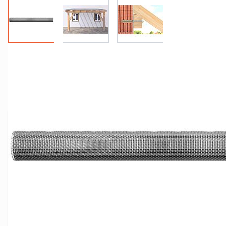
View larger image
View larger image
View larger image
Więcej informacji
Kod producenta
50598
Produkt - Symbol SKU
FISCHER-50598
Jednostka Sprzedaży
opak.
EAN
400620950598
Opakowanie
10 szt.