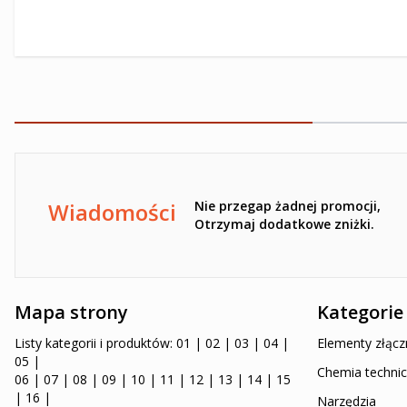
Ten formularz jest chroniony przez reCAPTCHA -
Polityka pr
Wiadomości
Nie przegap żadnej promocji,
Otrzymaj dodatkowe zniżki.
Mapa strony
Kategorie
Listy kategorii i produktów:
01
|
02
|
03
|
04
|
Elementy złącz
05
|
Chemia technic
06
|
07
|
08
|
09
|
10
|
11
|
12
|
13
|
14
|
15
|
16
|
Narzędzia