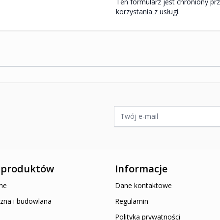
korzystania z usługi
.
ywatności Google
i
Warunki korzystania z usługi
.
Adres e-mail
 produktów
Informacje
ne
Dane kontaktowe
zna i budowlana
Regulamin
Polityka prywatności