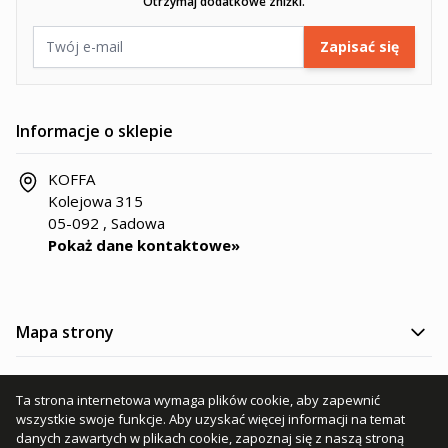
Otrzymaj dodatkowe zniżki.
Adres e-mail
Zapisać się
Informacje o sklepie
KOFFA
Kolejowa 315
05-092 , Sadowa
Pokaż dane kontaktowe»
Mapa strony
Kategorie produktów
Ta strona internetowa wymaga plików cookie, aby zapewnić
wszystkie swoje funkcje. Aby uzyskać więcej informacji na temat
Informacje
danych zawartych w plikach cookie, zapoznaj się z naszą stroną