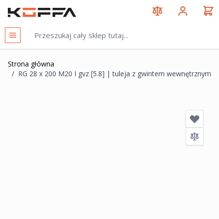
Przejdź do treści
KOFFA
Strona główna
/
RG 28 x 200 M20 I gvz [5.8] | tuleja z gwintem wewnętrznym