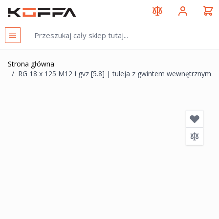
Przejdź do treści
KOFFA
Strona główna
/
RG 18 x 125 M12 I gvz [5.8] | tuleja z gwintem wewnętrznym