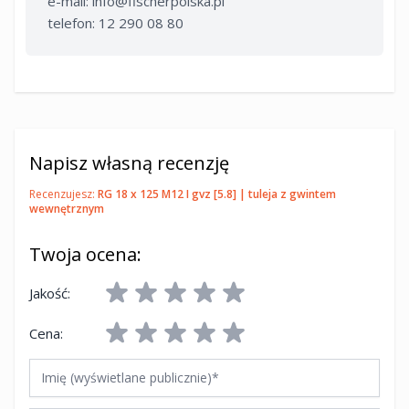
e-mail:
info@fischerpolska.pl
telefon: 12 290 08 80
Napisz własną recenzję
Recenzujesz:
RG 18 x 125 M12 I gvz [5.8] | tuleja z gwintem
wewnętrznym
Twoja ocena:
Jakość:
Cena:
Imię (wyświetlane publicznie)