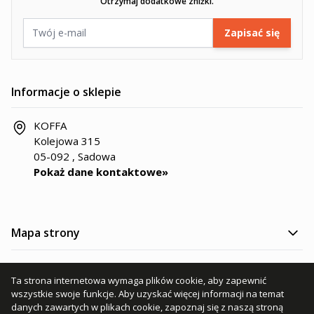
Otrzymaj dodatkowe zniżki.
Adres e-mail
Zapisać się
Informacje o sklepie
KOFFA
Kolejowa 315
05-092 , Sadowa
Pokaż dane kontaktowe»
Mapa strony
Kategorie produktów
Ta strona internetowa wymaga plików cookie, aby zapewnić
wszystkie swoje funkcje. Aby uzyskać więcej informacji na temat
Informacje
danych zawartych w plikach cookie, zapoznaj się z naszą stroną