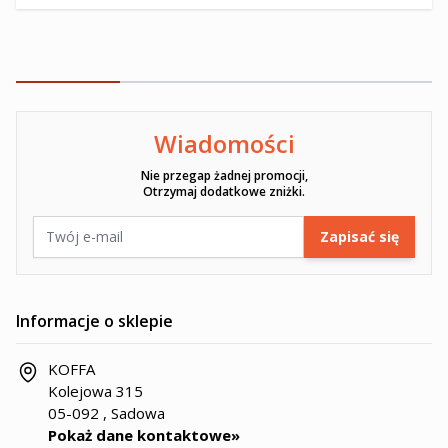
Wiadomości
Ten formularz jest chroniony przez reCAPTCHA -
Polityka pryw
Nie przegap żadnej promocji,
Otrzymaj dodatkowe zniżki.
Adres e-mail
Zapisać się
Informacje o sklepie
KOFFA
Kolejowa 315
05-092 , Sadowa
Pokaż dane kontaktowe»