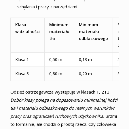
schylania i pracy z narzędziami
Klasa
Minimum
Minimum
Mini
widzialności
materiału
materiału
szero
tła
odblaskowego
taśm
odbl
Klasa 1
0,50 m
0,13 m
50 m
Klasa 3
0,80 m
0,20 m
50 m
Odzież ostrzegawcza występuje w klasach 1, 2 i 3.
Dobór klasy polega na dopasowaniu minimalnej ilości
tła i materiału odblaskowego do realnych warunków
pracy oraz ograniczeń ruchowych użytkownika.
Brzmi
to formalnie, ale chodzi o prostą rzecz. Czy człowieka