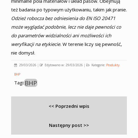
minimalne pola materiałów i układ pasów. Obejmują
też badania po typowym użytkowaniu, takim jak pranie.
Odzież robocza bez odniesienia do EN ISO 20471
może wyglądać podobnie, lecz nie daje pewności co
do parametrów widzialności ani możliwości ich
weryfikacji na etykiecie.
W terenie liczy się pewność,
nie domysł.
29/03/2026
|
Edytowano w: 29/03/2026
|
Kategorie:
Produkty
BHP
BHP
Tagi:
<< Poprzedni wpis
Następny post >>