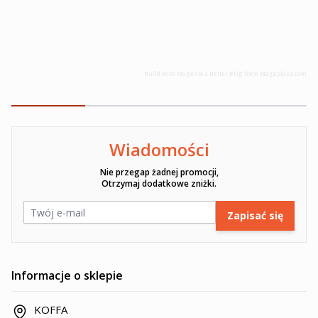
Build with
Magento 2 Better Blog
from
Mageplaza.com
Wiadomości
Ten formularz jest chroniony przez reCAPTCHA -
Polityka pryw
Nie przegap żadnej promocji,
Otrzymaj dodatkowe zniżki.
Adres e-mail
Zapisać się
Informacje o sklepie
KOFFA