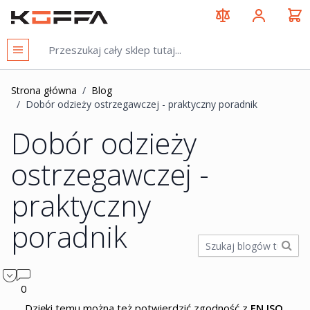
Przejdź do treści
KOFFA
Strona główna
/
Blog
/
Dobór odzieży ostrzegawczej - praktyczny poradnik
Dobór odzieży
ostrzegawczej -
praktyczny
poradnik
0
Dzięki temu można też potwierdzić zgodność z
EN ISO