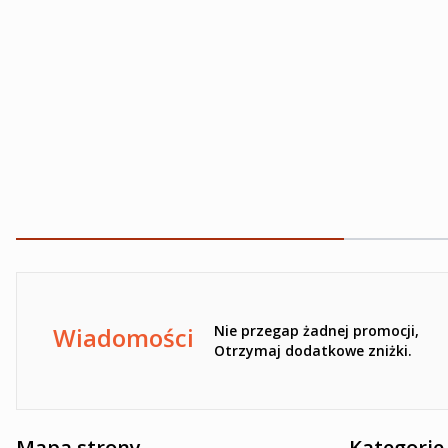
Ten formularz jest chroniony przez reCAPTCHA -
Polityka pr
Wiadomości
Nie przegap żadnej promocji,
Otrzymaj dodatkowe zniżki.
Mapa strony
Kategorie