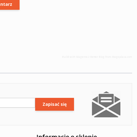
ntarz
Build with
Magento 2 Better Blog
from
Mageplaza.com
Zapisać się
Informacje o sklepie