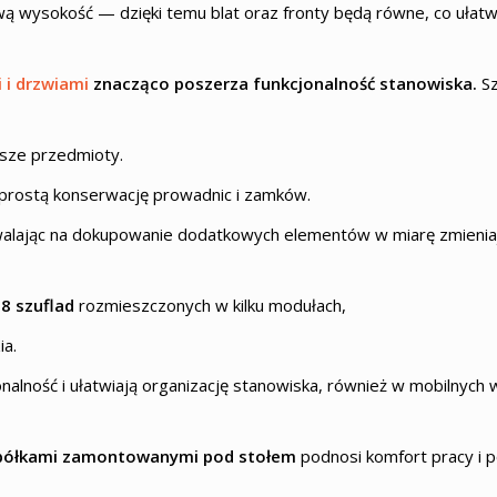
wą wysokość — dzięki temu blat oraz fronty będą równe, co ułat
 i drzwiami
znacząco poszerza funkcjonalność stanowiska.
Sz
ksze przedmioty.
 prostą konserwację prowadnic i zamków.
lając na dokupowanie dodatkowych elementów w miarę zmieniaj
 8 szuflad
rozmieszczonych w kilku modułach,
ia.
nalność i ułatwiają organizację stanowiska, również w mobilnych 
 półkami zamontowanymi pod stołem
podnosi komfort pracy i