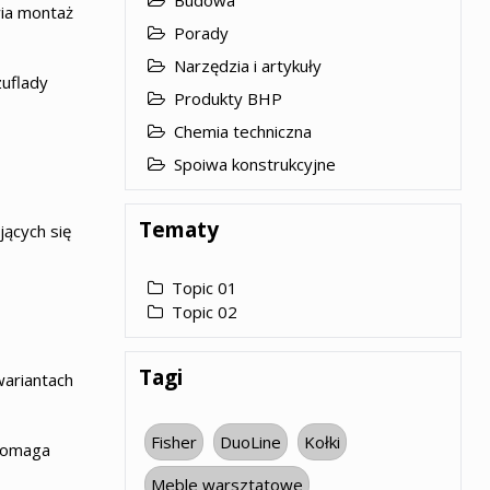
Budowa
wia montaż
Porady
Narzędzia i artykuły
uflady
Produkty BHP
Chemia techniczna
Spoiwa konstrukcyjne
Tematy
ących się
Topic 01
Topic 02
Tagi
wariantach
Fisher
DuoLine
Kołki
 pomaga
Meble warsztatowe