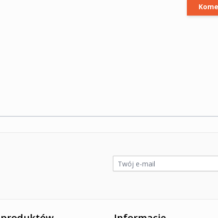
Kome
ywatności Google
i
Warunki korzystania z usługi
.
Adres e-mail
 produktów
Informacje