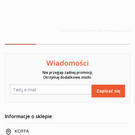
Build with
Magento 2 Better Blog
from
Mageplaza.com
Wiadomości
Ten formularz jest chroniony przez reCAPTCHA -
Polityka pryw
Nie przegap żadnej promocji,
Otrzymaj dodatkowe zniżki.
Adres e-mail
Zapisać się
Informacje o sklepie
KOFFA