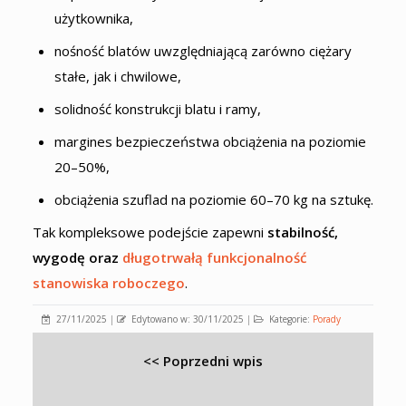
użytkownika,
nośność blatów uwzględniającą zarówno ciężary
stałe, jak i chwilowe,
solidność konstrukcji blatu i ramy,
margines bezpieczeństwa obciążenia na poziomie
20–50%,
obciążenia szuflad na poziomie 60–70 kg na sztukę.
Tak kompleksowe podejście zapewni
stabilność,
wygodę oraz
długotrwałą funkcjonalność
stanowiska roboczego
.
27/11/2025
|
Edytowano w: 30/11/2025
|
Kategorie:
Porady
<< Poprzedni wpis