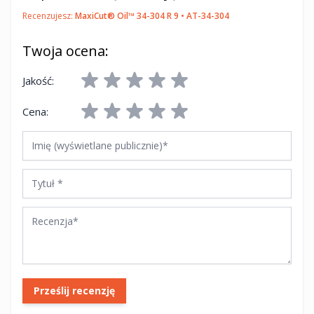
Recenzujesz:
MaxiCut® Oil™ 34-304 R 9 • AT-34-304
Twoja ocena:
Jakość:
Cena:
Imię (wyświetlane publicznie)
Tytuł
Recenzja
Prześlij recenzję