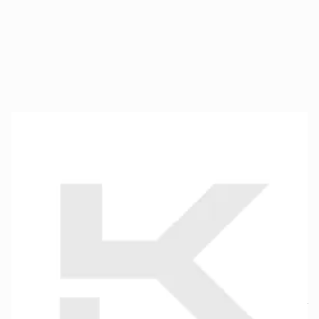
MaxiCut® Oil™ 34-304 R 9 • AT-34-304
SKU produktu
ATG-34-304/09
27,99 zł