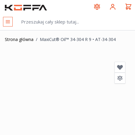
Przejdź do treści
KOFFA
Strona główna
/
MaxiCut® Oil™ 34-304 R 9 • AT-34-304