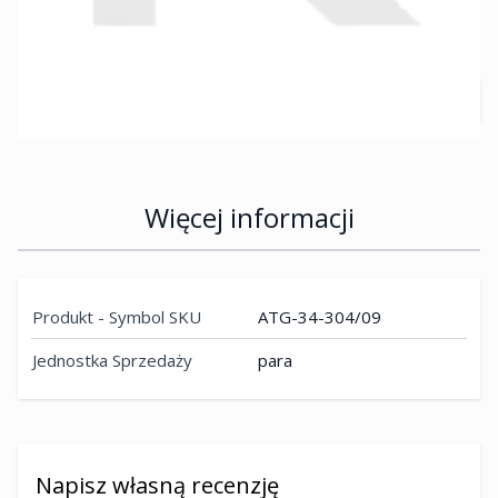
netto:
22,76 zł
Przewidywany czas dostawy 2 dni robocze
Ilość
Więcej informacji
Produkt - Symbol SKU
ATG-34-304/09
Jednostka Sprzedaży
para
Napisz własną recenzję