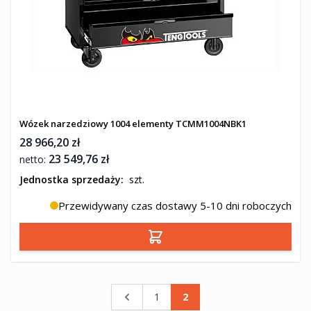
Wózek narzedziowy 1004 elementy TCMM1004NBK1
28 966,20 zł
23 549,76 zł
Jednostka sprzedaży:
szt.
Przewidywany czas dostawy 5-10 dni roboczych
Dodaj do koszyka
Strona
Strona
Strona
Aktualnie czytasz stronę
1
2